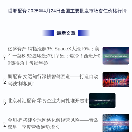
​盛鹏配资 2025年4月24日全国主要批发市场杏仁价格行情
最新文章
亿盛资产 纳指涨超3% SpaceX大涨19%；美
军一架B-52战略轰炸机坠毁；爆冷！西班牙0-
1
0佛得角丨每经早参
鹏配资 文远知行深耕智驾赛道——打造自动
2
驾驶“样板间”
北京科汇配资 零食企业为何扎堆开超市
3
金贝街 搭建全球网络化解经营风险——青岛
4
双星一季度营收逆势增长