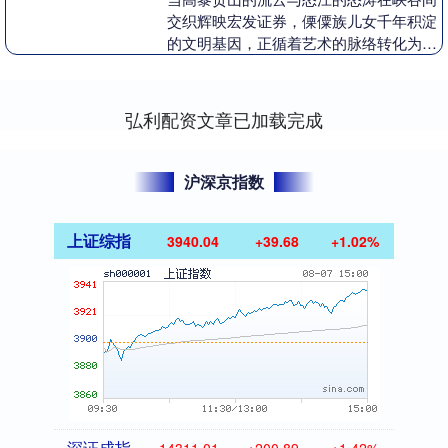
交织辉映宏发证券，傈僳族儿女千年积淀
的文明基因，正循着艺术的脉络转化为可
感可触的鲜活呈现…… 作为云南省第十八
届新剧（节）目....
弘利配资文章已加载完成
沪深京指数
上证综指
3940.04
+39.68
+1.02%
深证成指