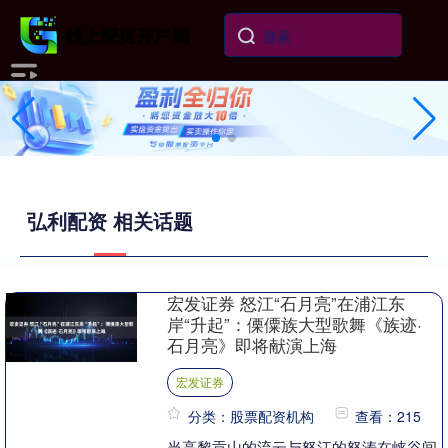
弘利配资 相关话题
宏发证券 怒江“石月亮”在浦江东
岸“升起”：傈僳族大型歌舞《族迹·
石月亮》即将献演上海
宏发证券
分类：股票配资机构
查看：215
当高黎贡山的流云与怒江的怒涛在峡谷间